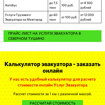
до 7,5
от 8 500
Автобус
100 руб.
тонн
рублей
Услуги Грузового
до 60
от 12 000
от 100 руб.
Эвакуатора на Межгород
тонн
рублей
ПРАЙС-ЛИСТ НА УСЛУГИ ЭВАКУАТОРА В
СЕВЕРНОМ ТУШИНО
Калькулятор эвакуатора - заказать
онлайн
У нас есть удобный калькулятор для расчета
стоимости онлайн Услуг Эвакуатора
Рассчет стоимости за 1 км с различной массой.
РАССЧИТАЙ СТОИМОСТЬ